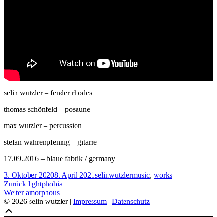
selin wutzler – fender rhodes
thomas schönfeld – posaune
max wutzler – percussion
stefan wahrenpfennig – gitarre
17.09.2016 – blaue fabrik / germany
Veröffentlicht
Autor
Kategorien
3. Oktober 2020
8. April 2021
selinwutzler
music
,
works
am
Beitragsnavigation
Vorheriger
Zurück
lightphobia
Nächster
Beitrag:
Weiter
amorphous
Beitrag:
© 2026 selin wutzler |
Impressum
|
Datenschutz
Scroll