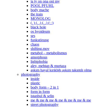
ja ty on ona oni my
POOL PFUHL
body mache
the train
MONOLOG
(. ) (. .) (. .) (: :)
black hole
os hyoideum
ses
funkstörung
chaos
shifting.mov
metabol – metabolismus
amorphous
lightphobia
alev, mehtap & murtaza
aşkım hayal kırıklığı aşkım takıntılı olma
photography
inside
plastic
body form – 2 in 1
form in form
istanbul & selin
me & me & me & me & me & me & me
street photography